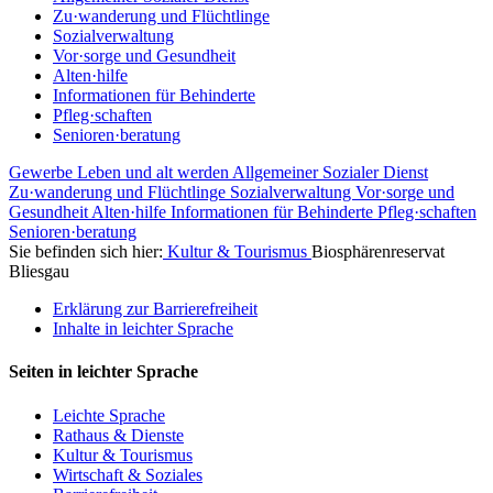
Zu·wanderung und Flüchtlinge
Sozialverwaltung
Vor·sorge und Gesundheit
Alten·hilfe
Informationen für Behinderte
Pfleg·schaften
Senioren·beratung
Gewerbe
Leben und alt werden
Allgemeiner Sozialer Dienst
Zu·wanderung und Flüchtlinge
Sozialverwaltung
Vor·sorge und
Gesundheit
Alten·hilfe
Informationen für Behinderte
Pfleg·schaften
Senioren·beratung
Sie befinden sich hier:
Kultur & Tourismus
Biosphärenreservat
Bliesgau
Erklärung zur Barrierefreiheit
Inhalte in leichter Sprache
Seiten in leichter Sprache
Leichte Sprache
Rathaus & Dienste
Kultur & Tourismus
Wirtschaft & Soziales