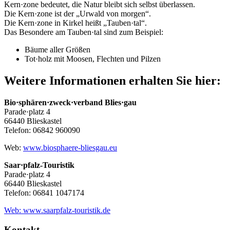
Kern·zone bedeutet, die Natur bleibt sich selbst überlassen.
Die Kern·zone ist der „Urwald von morgen“.
Die Kern·zone in Kirkel heißt „Tauben·tal“.
Das Besondere am Tauben·tal sind zum Beispiel:
Bäume aller Größen
Tot·holz mit Moosen, Flechten und Pilzen
Weitere Informationen erhalten Sie hier:
Bio·sphären·zweck·verband Blies·gau
Parade·platz 4
66440 Blieskastel
Telefon: 06842 960090
Web:
www.biosphaere-bliesgau.eu
Saar·pfalz-Touristik
Parade·platz 4
66440 Blieskastel
Telefon: 06841 1047174
Web: www.saarpfalz-touristik.de
Kontakt