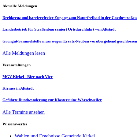
Aktuelle Meldungen
Drehkreuz und barrierefreier Zugang zum Naturfreibad in der Goethestraße s
Landesbetrieb für Straßenbau saniert Ortsdurchfahrt von Altstadt
Grüngut-Sammelstelle muss wegen Ersatz-Neubau vorübergehend geschlosse
Alle Meldungen lesen
Veranstaltungen
MGV Kirkel - Bier nach Vier
Kirmes in Altstadt
Geführte Rundwanderung zur Klosterruine Wörschweiler
Alle Termine ansehen
Wissenswertes
Wahlen und Ergebnisse Gemeinde Kirkel