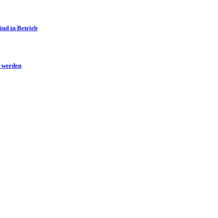
ind in Betrieb
n werden