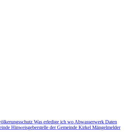
völkerungsschutz
Was erledige ich wo
Abwasserwerk
Daten
einde
Hinweisgeberstelle der Gemeinde Kirkel
Mängelmelder