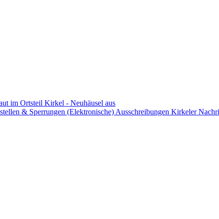
aut im Ortsteil Kirkel - Neuhäusel aus
stellen & Sperrungen
(Elektronische) Ausschreibungen
Kirkeler Nachr