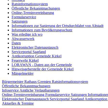
Ratsinformationssystem
Öffentliche Bekanntmachungen
Online-Terminvereinbarung
Formularservice
Satzungen
Informationen zur Sanierung der Ortsdurchfahrt von Altstadt
Informationen zum Bevölkerungsschutz
Was erledige ich wo
Abwasserwerk
Daten
Elektronischer Datenaustausch
Serviceportal Saarland
Antikorruption Gemeinde Kirkel
Feuerwehr Kirkel
LORAWAN - Daten aus der Gemeinde
Hinweisgeberstelle der Gemeinde Kirkel
Mängelmelder
Bürgermeister
Rathaus
Gremien
Ratsinformationssystem
Öffentliche Bekanntmachungen
Infoservice Amtliche Verlautbarungen
Online-Terminvereinbarung
Formularservice
Satzungen
Informatione
Elektronischer Datenaustausch
Serviceportal Saarland
Antikorruptio
Aktuelles & Termine