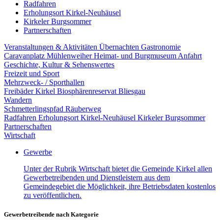
Radfahren
Erholungsort Kirkel-Neuhäusel
Kirkeler Burgsommer
Partnerschaften
Veranstaltungen & Aktivitäten
Übernachten
Gastronomie
Caravanplatz Mühlenweiher
Heimat- und Burgmuseum
Anfahrt
Geschichte, Kultur & Sehenswertes
Freizeit und Sport
Mehrzweck- / Sporthallen
Freibäder Kirkel
Biosphärenreservat Bliesgau
Wandern
Schmetterlingspfad
Räuberweg
Radfahren
Erholungsort Kirkel-Neuhäusel
Kirkeler Burgsommer
Partnerschaften
Wirtschaft
Gewerbe
Unter der Rubrik Wirtschaft bietet die Gemeinde Kirkel allen
Gewerbetreibenden und Dienstleistern aus dem
Gemeindegebiet die Möglichkeit, ihre Betriebsdaten kostenlos
zu veröffentlichen.
Gewerbetreibende nach Kategorie