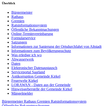
Überblick
Bürgermeister
Rathaus
Gremien
Ratsinformationssystem
Öffentliche Bekanntmachungen
Online-Terminvereinbarung
Formularservice
Satzungen
Informationen zur Sanierung der Ortsdurchfahrt von Altstadt
Informationen zum Bevölkerungsschutz
Was erledige ich wo
Abwasserwerk
Daten
Elektronischer Datenaustausch
Serviceportal Saarland
Antikorruption Gemeinde Kirkel
Feuerwehr Kirkel
LORAWAN - Daten aus der Gemeinde
Hinweisgeberstelle der Gemeinde Kirkel
Mängelmelder
Bürgermeister
Rathaus
Gremien
Ratsinformationssystem
Öffentliche Bekanntmachungen