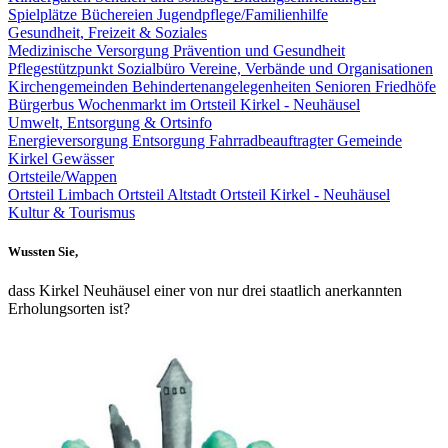
Spielplätze
Büchereien
Jugendpflege/Familienhilfe
Gesundheit, Freizeit & Soziales
Medizinische Versorgung
Prävention und Gesundheit
Pflegestützpunkt
Sozialbüro
Vereine, Verbände und Organisationen
Kirchengemeinden
Behindertenangelegenheiten
Senioren
Friedhöfe
Bürgerbus
Wochenmarkt im Ortsteil Kirkel - Neuhäusel
Umwelt, Entsorgung & Ortsinfo
Energieversorgung
Entsorgung
Fahrradbeauftragter Gemeinde
Kirkel
Gewässer
Ortsteile/Wappen
Ortsteil Limbach
Ortsteil Altstadt
Ortsteil Kirkel - Neuhäusel
Kultur & Tourismus
Wussten Sie,
dass Kirkel Neuhäusel einer von nur drei staatlich anerkannten
Erholungsorten ist?