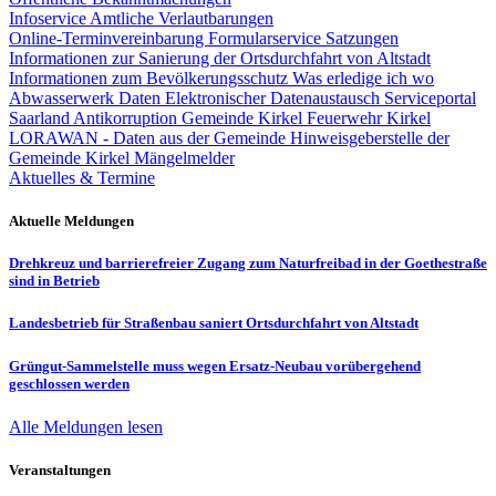
Infoservice Amtliche Verlautbarungen
Online-Terminvereinbarung
Formularservice
Satzungen
Informationen zur Sanierung der Ortsdurchfahrt von Altstadt
Informationen zum Bevölkerungsschutz
Was erledige ich wo
Abwasserwerk
Daten
Elektronischer Datenaustausch
Serviceportal
Saarland
Antikorruption Gemeinde Kirkel
Feuerwehr Kirkel
LORAWAN - Daten aus der Gemeinde
Hinweisgeberstelle der
Gemeinde Kirkel
Mängelmelder
Aktuelles & Termine
Aktuelle Meldungen
Drehkreuz und barrierefreier Zugang zum Naturfreibad in der Goethestraße
sind in Betrieb
Landesbetrieb für Straßenbau saniert Ortsdurchfahrt von Altstadt
Grüngut-Sammelstelle muss wegen Ersatz-Neubau vorübergehend
geschlossen werden
Alle Meldungen lesen
Veranstaltungen