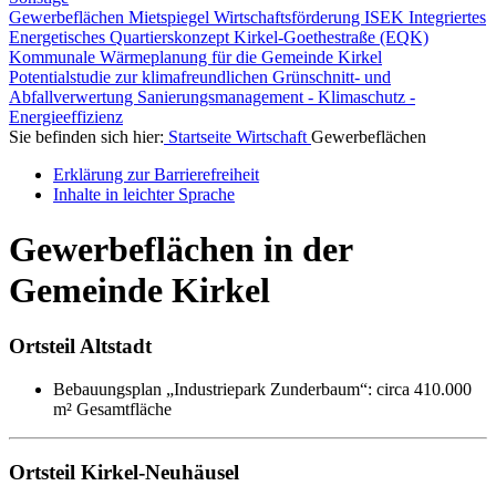
Gewerbeflächen
Mietspiegel
Wirtschaftsförderung
ISEK
Integriertes
Energetisches Quartierskonzept Kirkel-Goethestraße (EQK)
Kommunale Wärmeplanung für die Gemeinde Kirkel
Potentialstudie zur klimafreundlichen Grünschnitt- und
Abfallverwertung
Sanierungsmanagement - Klimaschutz -
Energieeffizienz
Sie befinden sich hier:
Startseite
Wirtschaft
Gewerbeflächen
Erklärung zur Barrierefreiheit
Inhalte in leichter Sprache
Gewerbeflächen in der
Gemeinde Kirkel
Ortsteil Altstadt
Bebauungsplan „Industriepark Zunderbaum“: circa 410.000
m² Gesamtfläche
Ortsteil Kirkel-Neuhäusel