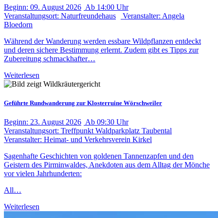
Beginn:
09. August
2026
Ab
14:00 Uhr
Veranstaltungsort:
Naturfreundehaus
Veranstalter:
Angela
Bloedorn
Während der Wanderung werden essbare Wildpflanzen entdeckt
und deren sichere Bestimmung erlernt. Zudem gibt es Tipps zur
Zubereitung schmackhafter…
Weiterlesen
Geführte Rundwanderung zur Klosterruine Wörschweiler
Beginn:
23. August
2026
Ab
09:30 Uhr
Veranstaltungsort:
Treffpunkt Waldparkplatz Taubental
Veranstalter:
Heimat- und Verkehrsverein Kirkel
Sagenhafte Geschichten von goldenen Tannenzapfen und den
Geistern des Pirminwaldes, Anekdoten aus dem Alltag der Mönche
vor vielen Jahrhunderten:
All…
Weiterlesen