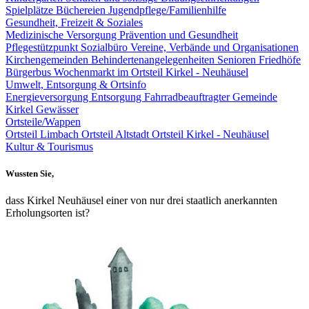
Spielplätze
Büchereien
Jugendpflege/Familienhilfe
Gesundheit, Freizeit & Soziales
Medizinische Versorgung
Prävention und Gesundheit
Pflegestützpunkt
Sozialbüro
Vereine, Verbände und Organisationen
Kirchengemeinden
Behindertenangelegenheiten
Senioren
Friedhöfe
Bürgerbus
Wochenmarkt im Ortsteil Kirkel - Neuhäusel
Umwelt, Entsorgung & Ortsinfo
Energieversorgung
Entsorgung
Fahrradbeauftragter Gemeinde
Kirkel
Gewässer
Ortsteile/Wappen
Ortsteil Limbach
Ortsteil Altstadt
Ortsteil Kirkel - Neuhäusel
Kultur & Tourismus
Wussten Sie,
dass Kirkel Neuhäusel einer von nur drei staatlich anerkannten
Erholungsorten ist?