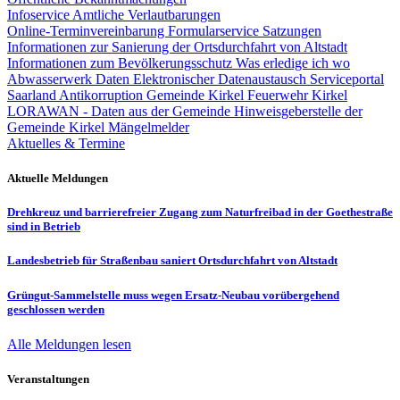
Infoservice Amtliche Verlautbarungen
Online-Terminvereinbarung
Formularservice
Satzungen
Informationen zur Sanierung der Ortsdurchfahrt von Altstadt
Informationen zum Bevölkerungsschutz
Was erledige ich wo
Abwasserwerk
Daten
Elektronischer Datenaustausch
Serviceportal
Saarland
Antikorruption Gemeinde Kirkel
Feuerwehr Kirkel
LORAWAN - Daten aus der Gemeinde
Hinweisgeberstelle der
Gemeinde Kirkel
Mängelmelder
Aktuelles & Termine
Aktuelle Meldungen
Drehkreuz und barrierefreier Zugang zum Naturfreibad in der Goethestraße
sind in Betrieb
Landesbetrieb für Straßenbau saniert Ortsdurchfahrt von Altstadt
Grüngut-Sammelstelle muss wegen Ersatz-Neubau vorübergehend
geschlossen werden
Alle Meldungen lesen
Veranstaltungen