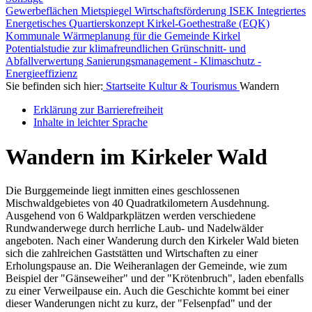
Gewerbeflächen
Mietspiegel
Wirtschaftsförderung
ISEK
Integriertes
Energetisches Quartierskonzept Kirkel-Goethestraße (EQK)
Kommunale Wärmeplanung für die Gemeinde Kirkel
Potentialstudie zur klimafreundlichen Grünschnitt- und
Abfallverwertung
Sanierungsmanagement - Klimaschutz -
Energieeffizienz
Sie befinden sich hier:
Startseite
Kultur & Tourismus
Wandern
Erklärung zur Barrierefreiheit
Inhalte in leichter Sprache
Wandern im Kirkeler Wald
Die Burggemeinde liegt inmitten eines geschlossenen
Mischwaldgebietes von 40 Quadratkilometern Ausdehnung.
Ausgehend von 6 Waldparkplätzen werden verschiedene
Rundwanderwege durch herrliche Laub- und Nadelwälder
angeboten. Nach einer Wanderung durch den Kirkeler Wald bieten
sich die zahlreichen Gaststätten und Wirtschaften zu einer
Erholungspause an. Die Weiheranlagen der Gemeinde, wie zum
Beispiel der "Gänseweiher" und der "Krötenbruch", laden ebenfalls
zu einer Verweilpause ein. Auch die Geschichte kommt bei einer
dieser Wanderungen nicht zu kurz, der "Felsenpfad" und der