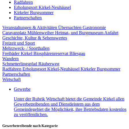
Radfahren
Erholungsort Kirkel-Neuhäusel
Kirkeler Burgsommer
Partnerschaften
Veranstaltungen & Aktivitäten
Übernachten
Gastronomie
Caravanplatz Mühlenweiher
Heimat- und Burgmuseum
Anfahrt
Geschichte, Kultur & Sehenswertes
Freizeit und Sport
Mehrzweck- / Sporthallen
Freibäder Kirkel
Biosphärenreservat Bliesgau
Wandern
Schmetterlingspfad
Räuberweg
Radfahren
Erholungsort Kirkel-Neuhäusel
Kirkeler Burgsommer
Partnerschaften
Wirtschaft
Gewerbe
Unter der Rubrik Wirtschaft bietet die Gemeinde Kirkel allen
Gewerbetreibenden und Dienstleistern aus dem
Gemeindegebiet die Möglichkeit, ihre Betriebsdaten kostenlos
zu veröffentlichen.
Gewerbetreibende nach Kategorie