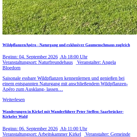
WildpflanzenApéro - Naturgang und exklusiver Gaumenschmaus zugleich
Beginn:
04. September
2026
Ab
18:00 Uhr
Veranstaltungsort:
Naturfreundehaus
Veranstalter:
Angela
Bloedorn
Saisonale essbare Wildpflanzen kennenlernen und genießen bei
einem entspannten Naturgang mit anschließendem Wildpflanzen-
Apéro zum Ausklang- lassen…
Weiterlesen
Wanderungen in Kirkel mit Wanderführer Peter Steffen: Saarbrücker-
Kirkeler Wald
Beginn:
06. September
2026
Ab
11:00 Uhr
Veranstaltungsort:
Arbeitskammer Kirkel
Veranstalter:
Gemeinde