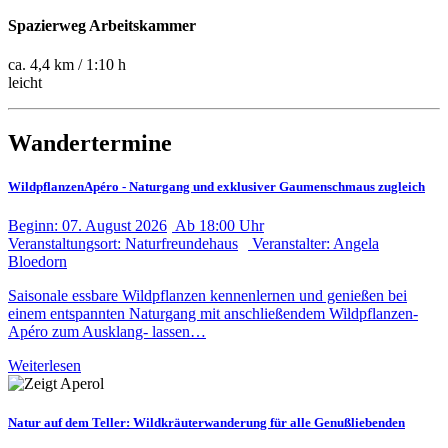
Spazierweg Arbeitskammer
ca. 4,4 km / 1:10 h
leicht
Wandertermine
WildpflanzenApéro - Naturgang und exklusiver Gaumenschmaus zugleich
Beginn:
07. August
2026
Ab
18:00 Uhr
Veranstaltungsort:
Naturfreundehaus
Veranstalter:
Angela
Bloedorn
Saisonale essbare Wildpflanzen kennenlernen und genießen bei
einem entspannten Naturgang mit anschließendem Wildpflanzen-
Apéro zum Ausklang- lassen…
Weiterlesen
Natur auf dem Teller: Wildkräuterwanderung für alle Genußliebenden