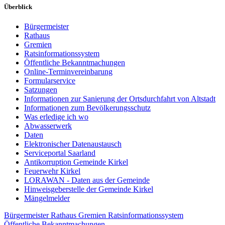
Überblick
Bürgermeister
Rathaus
Gremien
Ratsinformationssystem
Öffentliche Bekanntmachungen
Online-Terminvereinbarung
Formularservice
Satzungen
Informationen zur Sanierung der Ortsdurchfahrt von Altstadt
Informationen zum Bevölkerungsschutz
Was erledige ich wo
Abwasserwerk
Daten
Elektronischer Datenaustausch
Serviceportal Saarland
Antikorruption Gemeinde Kirkel
Feuerwehr Kirkel
LORAWAN - Daten aus der Gemeinde
Hinweisgeberstelle der Gemeinde Kirkel
Mängelmelder
Bürgermeister
Rathaus
Gremien
Ratsinformationssystem
Öffentliche Bekanntmachungen