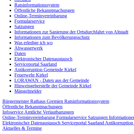
Ratsinformationssystem
Öffentliche Bekanntmachungen
Online-Terminvereinbarung
Formularservice
Satzungen
Informationen zur Sanierung der Ortsdurchfahrt von Altstadt
Informationen zum Bevölkerungsschutz
Was erledige ich wo
Abwasserwerk
Daten
Elektronischer Datenaustausch
Serviceportal Saarland
Antikorruption Gemeinde Kirkel
Feuerwehr Kirkel
LORAWAN - Daten aus der Gemeinde
Hinweisgeberstelle der Gemeinde Kirkel
Mängelmelder
Bürgermeister
Rathaus
Gremien
Ratsinformationssystem
Öffentliche Bekanntmachungen
Infoservice Amtliche Verlautbarungen
Online-Terminvereinbarung
Formularservice
Satzungen
Informatione
Elektronischer Datenaustausch
Serviceportal Saarland
Antikorruptio
Aktuelles & Termine