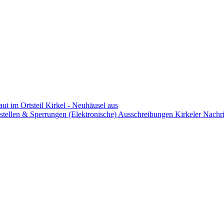
aut im Ortsteil Kirkel - Neuhäusel aus
stellen & Sperrungen
(Elektronische) Ausschreibungen
Kirkeler Nachr