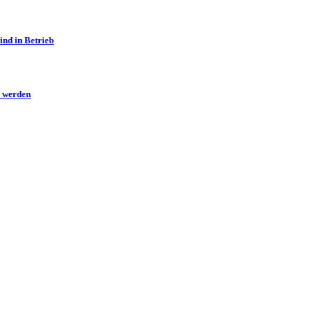
ind in Betrieb
n werden