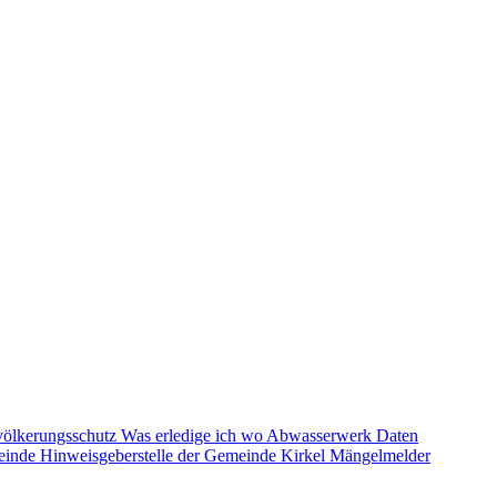
völkerungsschutz
Was erledige ich wo
Abwasserwerk
Daten
einde
Hinweisgeberstelle der Gemeinde Kirkel
Mängelmelder