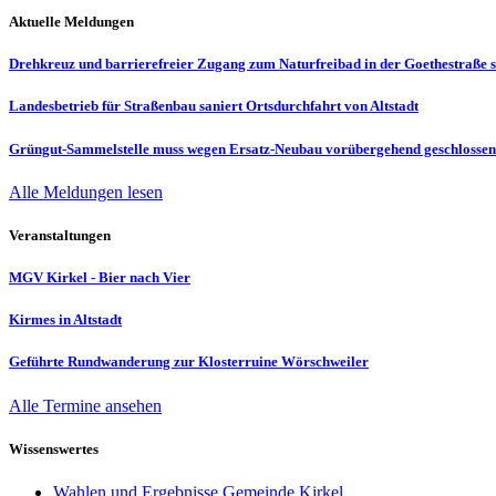
Aktuelle Meldungen
Drehkreuz und barrierefreier Zugang zum Naturfreibad in der Goethestraße s
Landesbetrieb für Straßenbau saniert Ortsdurchfahrt von Altstadt
Grüngut-Sammelstelle muss wegen Ersatz-Neubau vorübergehend geschlosse
Alle Meldungen lesen
Veranstaltungen
MGV Kirkel - Bier nach Vier
Kirmes in Altstadt
Geführte Rundwanderung zur Klosterruine Wörschweiler
Alle Termine ansehen
Wissenswertes
Wahlen und Ergebnisse Gemeinde Kirkel