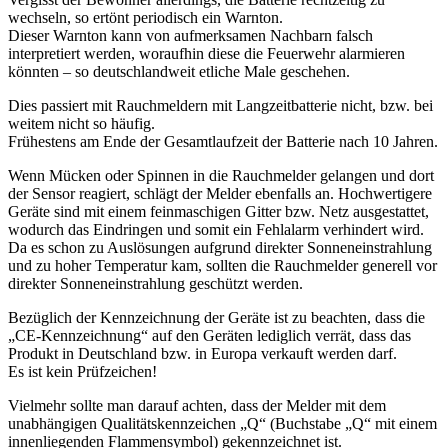
wechseln, so ertönt periodisch ein Warnton.
Dieser Warnton kann von aufmerksamen Nachbarn falsch
interpretiert werden, woraufhin diese die Feuerwehr alarmieren
könnten – so deutschlandweit etliche Male geschehen.
Dies passiert mit Rauchmeldern mit Langzeitbatterie nicht, bzw. bei
weitem nicht so häufig.
Frühestens am Ende der Gesamtlaufzeit der Batterie nach 10 Jahren.
Wenn Mücken oder Spinnen in die Rauchmelder gelangen und dort
der Sensor reagiert, schlägt der Melder ebenfalls an. Hochwertigere
Geräte sind mit einem feinmaschigen Gitter bzw. Netz ausgestattet,
wodurch das Eindringen und somit ein Fehlalarm verhindert wird.
Da es schon zu Auslösungen aufgrund direkter Sonneneinstrahlung
und zu hoher Temperatur kam, sollten die Rauchmelder generell vor
direkter Sonneneinstrahlung geschützt werden.
Bezüglich der Kennzeichnung der Geräte ist zu beachten, dass die
„CE-Kennzeichnung“ auf den Geräten lediglich verrät, dass das
Produkt in Deutschland bzw. in Europa verkauft werden darf.
Es ist kein Prüfzeichen!
Vielmehr sollte man darauf achten, dass der Melder mit dem
unabhängigen Qualitätskennzeichen „Q“ (Buchstabe „Q“ mit einem
innenliegenden Flammensymbol) gekennzeichnet ist.