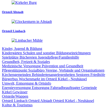
Ortsteil Altstadt
Ortsteil Limbach
Kinder, Jugend & Bildung
Kindergärten
Schulen und sonstige Bildungseinrichtungen
Spielplätze
Büchereien
Jugendpflege/Familienhilfe
Gesundheit, Freizeit & Soziales
Medizinische Versorgung
Prävention und Gesundheit
Pflegestützpunkt
Sozialbüro
Vereine, Verbände und Organisationen
Kirchengemeinden
Behindertenangelegenheiten
Senioren
Friedhöfe
Bürgerbus
Wochenmarkt im Ortsteil Kirkel - Neuhäusel
Umwelt, Entsorgung & Ortsinfo
Energieversorgung
Entsorgung
Fahrradbeauftragter Gemeinde
Kirkel
Gewässer
Ortsteile/Wappen
Ortsteil Limbach
Ortsteil Altstadt
Ortsteil Kirkel - Neuhäusel
Kultur & Tourismus