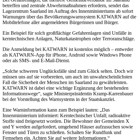
betreffen und zentrale Abwehrmaßnahmen erfordern, sendet das
Lagezentrum Saarland im Auftrag des Innenministeriums ab sofort
Warnungen über das Bevölkerungswarnsystem KATWARN auf die
Mobiltelefone aller angemeldeten Bürgerinnen und Bürger.
Ein Beispiel für solch großflächige Gefahrenlagen sind Unfälle in
kerntechnischen Anlagen, Naturkatastrophen oder Terroranschläge.
Die Anmeldung bei KATWARN ist kostenlos möglich – entweder
als KATWARN-App für iPhone, Android sowie Windows Phone
oder als SMS- und E-Mail-Dienst.
„Solche schweren Unglücksfälle sind zum Glück selten. Doch wir
müssen uns auf sie vorbereiten, um auch im unwahrscheinlichsten
Fall die Sicherheit der Menschen im Saarland zu gewährleisten.
KATWARN ist dabei eine wichtige Ergänzung der bestehenden
Informationswege“, sagte Ministerpräsidentin Kramp-Karrenbauer
bei der Vorstellung des Warnsystems in der Staatskanzlei.
Eine Warninformation kann zum Beispiel lauten: „Das
Innenministerium informiert: Kerntechnischer Unfall; radioaktive
Stoffe sind freigesetzt worden. Die Bewohner der Gemeinden X
und Y werden aufgefordert, umgehend Häuser aufzusuchen sowie
Fenster und Türen zu schließen. Schalten Sie Rundfunk und
Fernsehen ein. Achten Sie auf weitere Informationen.“