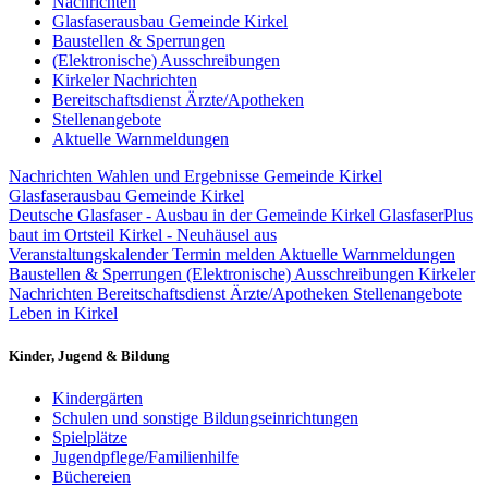
Nachrichten
Glasfaserausbau Gemeinde Kirkel
Baustellen & Sperrungen
(Elektronische) Ausschreibungen
Kirkeler Nachrichten
Bereitschaftsdienst Ärzte/Apotheken
Stellenangebote
Aktuelle Warnmeldungen
Nachrichten
Wahlen und Ergebnisse Gemeinde Kirkel
Glasfaserausbau Gemeinde Kirkel
Deutsche Glasfaser - Ausbau in der Gemeinde Kirkel
GlasfaserPlus
baut im Ortsteil Kirkel - Neuhäusel aus
Veranstaltungskalender
Termin melden
Aktuelle Warnmeldungen
Baustellen & Sperrungen
(Elektronische) Ausschreibungen
Kirkeler
Nachrichten
Bereitschaftsdienst Ärzte/Apotheken
Stellenangebote
Leben in Kirkel
Kinder, Jugend & Bildung
Kindergärten
Schulen und sonstige Bildungseinrichtungen
Spielplätze
Jugendpflege/Familienhilfe
Büchereien