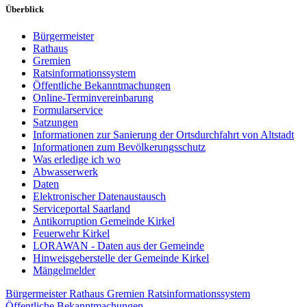
Überblick
Bürgermeister
Rathaus
Gremien
Ratsinformationssystem
Öffentliche Bekanntmachungen
Online-Terminvereinbarung
Formularservice
Satzungen
Informationen zur Sanierung der Ortsdurchfahrt von Altstadt
Informationen zum Bevölkerungsschutz
Was erledige ich wo
Abwasserwerk
Daten
Elektronischer Datenaustausch
Serviceportal Saarland
Antikorruption Gemeinde Kirkel
Feuerwehr Kirkel
LORAWAN - Daten aus der Gemeinde
Hinweisgeberstelle der Gemeinde Kirkel
Mängelmelder
Bürgermeister
Rathaus
Gremien
Ratsinformationssystem
Öffentliche Bekanntmachungen