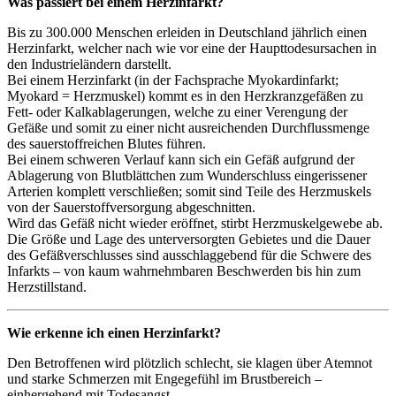
Was passiert bei einem Herzinfarkt?
Bis zu 300.000 Menschen erleiden in Deutschland jährlich einen
Herzinfarkt, welcher nach wie vor eine der Haupttodesursachen in
den Industrieländern darstellt.
Bei einem Herzinfarkt (in der Fachsprache Myokardinfarkt;
Myokard = Herzmuskel) kommt es in den Herzkranzgefäßen zu
Fett- oder Kalkablagerungen, welche zu einer Verengung der
Gefäße und somit zu einer nicht ausreichenden Durchflussmenge
des sauerstoffreichen Blutes führen.
Bei einem schweren Verlauf kann sich ein Gefäß aufgrund der
Ablagerung von Blutblättchen zum Wunderschluss eingerissener
Arterien komplett verschließen; somit sind Teile des Herzmuskels
von der Sauerstoffversorgung abgeschnitten.
Wird das Gefäß nicht wieder eröffnet, stirbt Herzmuskelgewebe ab.
Die Größe und Lage des unterversorgten Gebietes und die Dauer
des Gefäßverschlusses sind ausschlaggebend für die Schwere des
Infarkts – von kaum wahrnehmbaren Beschwerden bis hin zum
Herzstillstand.
Wie erkenne ich einen Herzinfarkt?
Den Betroffenen wird plötzlich schlecht, sie klagen über Atemnot
und starke Schmerzen mit Engegefühl im Brustbereich –
einhergehend mit Todesangst.