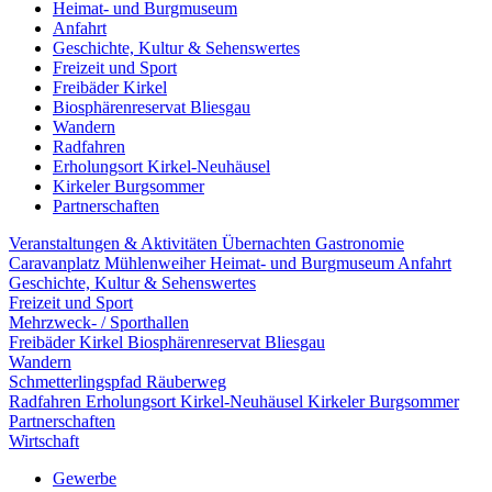
Heimat- und Burgmuseum
Anfahrt
Geschichte, Kultur & Sehenswertes
Freizeit und Sport
Freibäder Kirkel
Biosphärenreservat Bliesgau
Wandern
Radfahren
Erholungsort Kirkel-Neuhäusel
Kirkeler Burgsommer
Partnerschaften
Veranstaltungen & Aktivitäten
Übernachten
Gastronomie
Caravanplatz Mühlenweiher
Heimat- und Burgmuseum
Anfahrt
Geschichte, Kultur & Sehenswertes
Freizeit und Sport
Mehrzweck- / Sporthallen
Freibäder Kirkel
Biosphärenreservat Bliesgau
Wandern
Schmetterlingspfad
Räuberweg
Radfahren
Erholungsort Kirkel-Neuhäusel
Kirkeler Burgsommer
Partnerschaften
Wirtschaft
Gewerbe