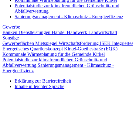
Kommunale Wärmeplanung für die Gemeinde Kirkel
Potentialstudie zur klimafreundlichen Grünschnitt- und
Abfallverwertung
Sanierungsmanagement - Klimaschutz - Energieeffizienz
Gewerbe
Banken
Dienstleistungen
Handel
Handwerk
Landwirtschaft
Sonstige
Gewerbeflächen
Mietspiegel
Wirtschaftsförderung
ISEK
Integriertes
Energetisches Quartierskonzept Kirkel-Goethestraße (EQK)
Kommunale Wärmeplanung für die Gemeinde Kirkel
Potentialstudie zur klimafreundlichen Grünschnitt- und
Abfallverwertung
Sanierungsmanagement - Klimaschutz -
Energieeffizienz
Erklärung zur Barrierefreiheit
Inhalte in leichter Sprache