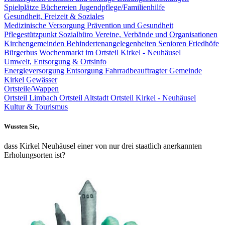
Spielplätze
Büchereien
Jugendpflege/Familienhilfe
Gesundheit, Freizeit & Soziales
Medizinische Versorgung
Prävention und Gesundheit
Pflegestützpunkt
Sozialbüro
Vereine, Verbände und Organisationen
Kirchengemeinden
Behindertenangelegenheiten
Senioren
Friedhöfe
Bürgerbus
Wochenmarkt im Ortsteil Kirkel - Neuhäusel
Umwelt, Entsorgung & Ortsinfo
Energieversorgung
Entsorgung
Fahrradbeauftragter Gemeinde
Kirkel
Gewässer
Ortsteile/Wappen
Ortsteil Limbach
Ortsteil Altstadt
Ortsteil Kirkel - Neuhäusel
Kultur & Tourismus
Wussten Sie,
dass Kirkel Neuhäusel einer von nur drei staatlich anerkannten
Erholungsorten ist?