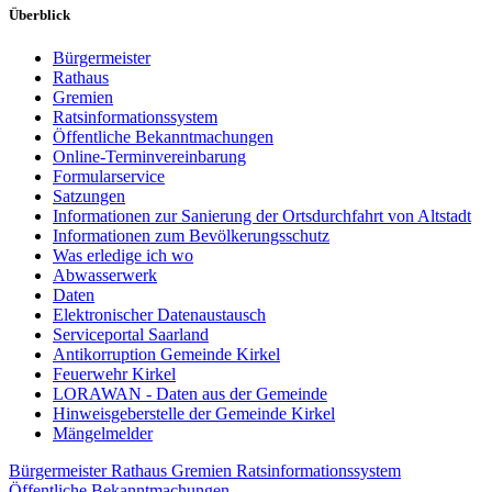
Überblick
Bürgermeister
Rathaus
Gremien
Ratsinformationssystem
Öffentliche Bekanntmachungen
Online-Terminvereinbarung
Formularservice
Satzungen
Informationen zur Sanierung der Ortsdurchfahrt von Altstadt
Informationen zum Bevölkerungsschutz
Was erledige ich wo
Abwasserwerk
Daten
Elektronischer Datenaustausch
Serviceportal Saarland
Antikorruption Gemeinde Kirkel
Feuerwehr Kirkel
LORAWAN - Daten aus der Gemeinde
Hinweisgeberstelle der Gemeinde Kirkel
Mängelmelder
Bürgermeister
Rathaus
Gremien
Ratsinformationssystem
Öffentliche Bekanntmachungen