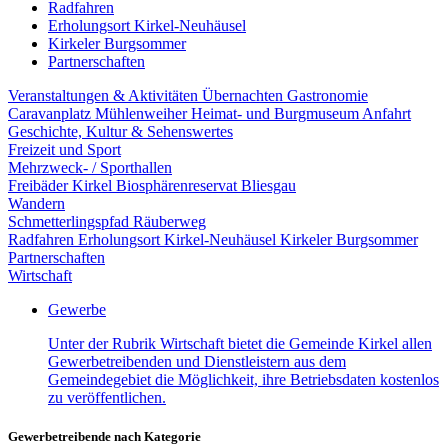
Radfahren
Erholungsort Kirkel-Neuhäusel
Kirkeler Burgsommer
Partnerschaften
Veranstaltungen & Aktivitäten
Übernachten
Gastronomie
Caravanplatz Mühlenweiher
Heimat- und Burgmuseum
Anfahrt
Geschichte, Kultur & Sehenswertes
Freizeit und Sport
Mehrzweck- / Sporthallen
Freibäder Kirkel
Biosphärenreservat Bliesgau
Wandern
Schmetterlingspfad
Räuberweg
Radfahren
Erholungsort Kirkel-Neuhäusel
Kirkeler Burgsommer
Partnerschaften
Wirtschaft
Gewerbe
Unter der Rubrik Wirtschaft bietet die Gemeinde Kirkel allen
Gewerbetreibenden und Dienstleistern aus dem
Gemeindegebiet die Möglichkeit, ihre Betriebsdaten kostenlos
zu veröffentlichen.
Gewerbetreibende nach Kategorie