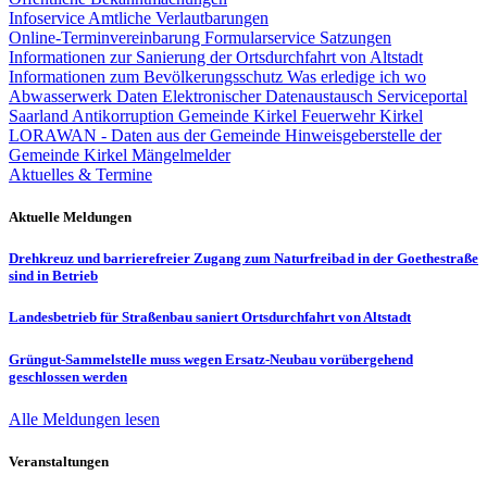
Infoservice Amtliche Verlautbarungen
Online-Terminvereinbarung
Formularservice
Satzungen
Informationen zur Sanierung der Ortsdurchfahrt von Altstadt
Informationen zum Bevölkerungsschutz
Was erledige ich wo
Abwasserwerk
Daten
Elektronischer Datenaustausch
Serviceportal
Saarland
Antikorruption Gemeinde Kirkel
Feuerwehr Kirkel
LORAWAN - Daten aus der Gemeinde
Hinweisgeberstelle der
Gemeinde Kirkel
Mängelmelder
Aktuelles & Termine
Aktuelle Meldungen
Drehkreuz und barrierefreier Zugang zum Naturfreibad in der Goethestraße
sind in Betrieb
Landesbetrieb für Straßenbau saniert Ortsdurchfahrt von Altstadt
Grüngut-Sammelstelle muss wegen Ersatz-Neubau vorübergehend
geschlossen werden
Alle Meldungen lesen
Veranstaltungen