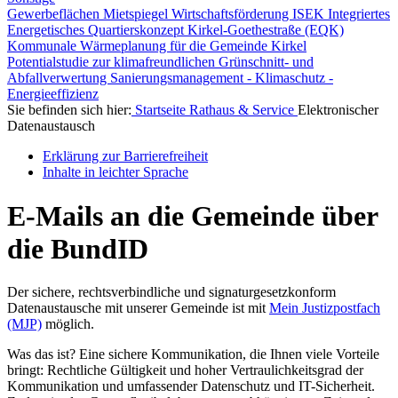
Gewerbeflächen
Mietspiegel
Wirtschaftsförderung
ISEK
Integriertes
Energetisches Quartierskonzept Kirkel-Goethestraße (EQK)
Kommunale Wärmeplanung für die Gemeinde Kirkel
Potentialstudie zur klimafreundlichen Grünschnitt- und
Abfallverwertung
Sanierungsmanagement - Klimaschutz -
Energieeffizienz
Sie befinden sich hier:
Startseite
Rathaus & Service
Elektronischer
Datenaustausch
Erklärung zur Barrierefreiheit
Inhalte in leichter Sprache
E-Mails an die Gemeinde über
die BundID
Der sichere, rechtsverbindliche und signaturgesetzkonform
Datenaustausche mit unserer Gemeinde ist mit
Mein Justizpostfach
(MJP)
möglich.
Was das ist? Eine sichere Kommunikation, die Ihnen viele Vorteile
bringt: Rechtliche Gültigkeit und hoher Vertraulichkeitsgrad der
Kommunikation und umfassender Datenschutz und IT-Sicherheit.