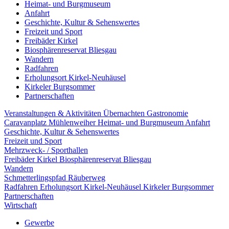
Heimat- und Burgmuseum
Anfahrt
Geschichte, Kultur & Sehenswertes
Freizeit und Sport
Freibäder Kirkel
Biosphärenreservat Bliesgau
Wandern
Radfahren
Erholungsort Kirkel-Neuhäusel
Kirkeler Burgsommer
Partnerschaften
Veranstaltungen & Aktivitäten
Übernachten
Gastronomie
Caravanplatz Mühlenweiher
Heimat- und Burgmuseum
Anfahrt
Geschichte, Kultur & Sehenswertes
Freizeit und Sport
Mehrzweck- / Sporthallen
Freibäder Kirkel
Biosphärenreservat Bliesgau
Wandern
Schmetterlingspfad
Räuberweg
Radfahren
Erholungsort Kirkel-Neuhäusel
Kirkeler Burgsommer
Partnerschaften
Wirtschaft
Gewerbe