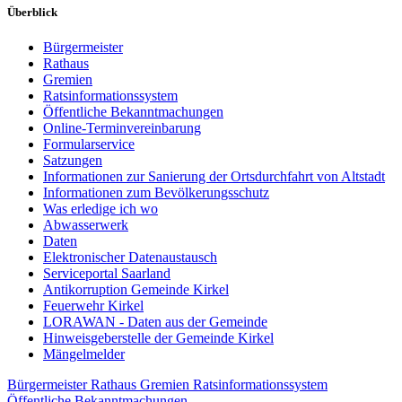
Überblick
Bürgermeister
Rathaus
Gremien
Ratsinformationssystem
Öffentliche Bekanntmachungen
Online-Terminvereinbarung
Formularservice
Satzungen
Informationen zur Sanierung der Ortsdurchfahrt von Altstadt
Informationen zum Bevölkerungsschutz
Was erledige ich wo
Abwasserwerk
Daten
Elektronischer Datenaustausch
Serviceportal Saarland
Antikorruption Gemeinde Kirkel
Feuerwehr Kirkel
LORAWAN - Daten aus der Gemeinde
Hinweisgeberstelle der Gemeinde Kirkel
Mängelmelder
Bürgermeister
Rathaus
Gremien
Ratsinformationssystem
Öffentliche Bekanntmachungen