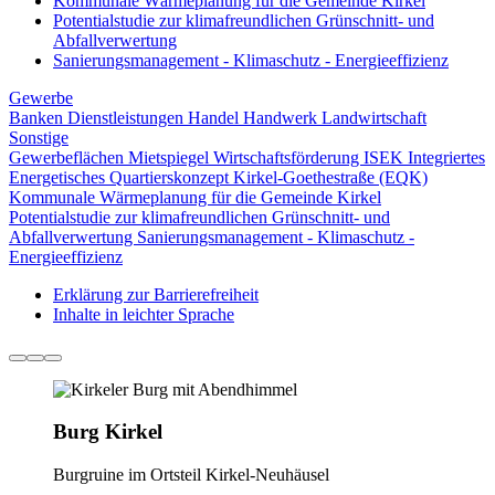
Kommunale Wärmeplanung für die Gemeinde Kirkel
Potentialstudie zur klimafreundlichen Grünschnitt- und
Abfallverwertung
Sanierungsmanagement - Klimaschutz - Energieeffizienz
Gewerbe
Banken
Dienstleistungen
Handel
Handwerk
Landwirtschaft
Sonstige
Gewerbeflächen
Mietspiegel
Wirtschaftsförderung
ISEK
Integriertes
Energetisches Quartierskonzept Kirkel-Goethestraße (EQK)
Kommunale Wärmeplanung für die Gemeinde Kirkel
Potentialstudie zur klimafreundlichen Grünschnitt- und
Abfallverwertung
Sanierungsmanagement - Klimaschutz -
Energieeffizienz
Erklärung zur Barrierefreiheit
Inhalte in leichter Sprache
Burg Kirkel
Burgruine im Ortsteil Kirkel-Neuhäusel