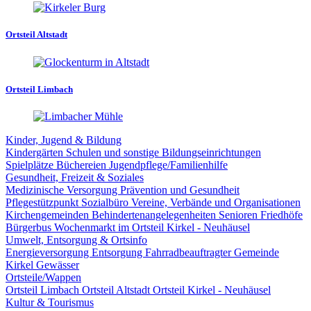
Ortsteil Altstadt
Ortsteil Limbach
Kinder, Jugend & Bildung
Kindergärten
Schulen und sonstige Bildungseinrichtungen
Spielplätze
Büchereien
Jugendpflege/Familienhilfe
Gesundheit, Freizeit & Soziales
Medizinische Versorgung
Prävention und Gesundheit
Pflegestützpunkt
Sozialbüro
Vereine, Verbände und Organisationen
Kirchengemeinden
Behindertenangelegenheiten
Senioren
Friedhöfe
Bürgerbus
Wochenmarkt im Ortsteil Kirkel - Neuhäusel
Umwelt, Entsorgung & Ortsinfo
Energieversorgung
Entsorgung
Fahrradbeauftragter Gemeinde
Kirkel
Gewässer
Ortsteile/Wappen
Ortsteil Limbach
Ortsteil Altstadt
Ortsteil Kirkel - Neuhäusel
Kultur & Tourismus