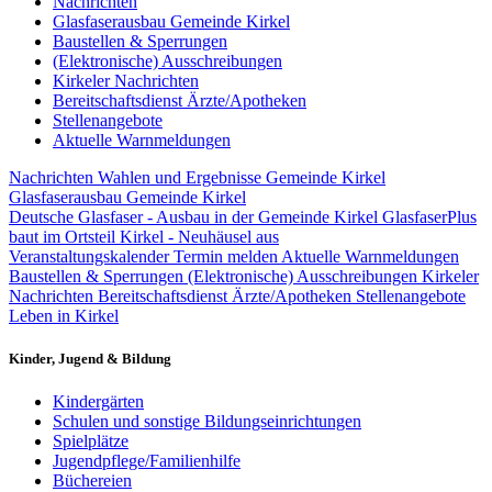
Nachrichten
Glasfaserausbau Gemeinde Kirkel
Baustellen & Sperrungen
(Elektronische) Ausschreibungen
Kirkeler Nachrichten
Bereitschaftsdienst Ärzte/Apotheken
Stellenangebote
Aktuelle Warnmeldungen
Nachrichten
Wahlen und Ergebnisse Gemeinde Kirkel
Glasfaserausbau Gemeinde Kirkel
Deutsche Glasfaser - Ausbau in der Gemeinde Kirkel
GlasfaserPlus
baut im Ortsteil Kirkel - Neuhäusel aus
Veranstaltungskalender
Termin melden
Aktuelle Warnmeldungen
Baustellen & Sperrungen
(Elektronische) Ausschreibungen
Kirkeler
Nachrichten
Bereitschaftsdienst Ärzte/Apotheken
Stellenangebote
Leben in Kirkel
Kinder, Jugend & Bildung
Kindergärten
Schulen und sonstige Bildungseinrichtungen
Spielplätze
Jugendpflege/Familienhilfe
Büchereien