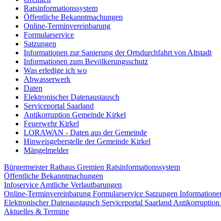
Ratsinformationssystem
Öffentliche Bekanntmachungen
Online-Terminvereinbarung
Formularservice
Satzungen
Informationen zur Sanierung der Ortsdurchfahrt von Altstadt
Informationen zum Bevölkerungsschutz
Was erledige ich wo
Abwasserwerk
Daten
Elektronischer Datenaustausch
Serviceportal Saarland
Antikorruption Gemeinde Kirkel
Feuerwehr Kirkel
LORAWAN - Daten aus der Gemeinde
Hinweisgeberstelle der Gemeinde Kirkel
Mängelmelder
Bürgermeister
Rathaus
Gremien
Ratsinformationssystem
Öffentliche Bekanntmachungen
Infoservice Amtliche Verlautbarungen
Online-Terminvereinbarung
Formularservice
Satzungen
Informatione
Elektronischer Datenaustausch
Serviceportal Saarland
Antikorruptio
Aktuelles & Termine