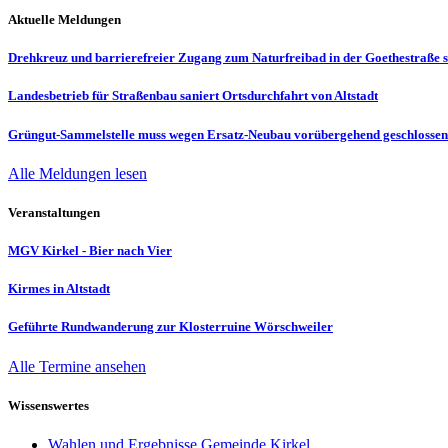
Aktuelle Meldungen
Drehkreuz und barrierefreier Zugang zum Naturfreibad in der Goethestraße s
Landesbetrieb für Straßenbau saniert Ortsdurchfahrt von Altstadt
Grüngut-Sammelstelle muss wegen Ersatz-Neubau vorübergehend geschlosse
Alle Meldungen lesen
Veranstaltungen
MGV Kirkel - Bier nach Vier
Kirmes in Altstadt
Geführte Rundwanderung zur Klosterruine Wörschweiler
Alle Termine ansehen
Wissenswertes
Wahlen und Ergebnisse Gemeinde Kirkel