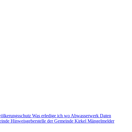
völkerungsschutz
Was erledige ich wo
Abwasserwerk
Daten
einde
Hinweisgeberstelle der Gemeinde Kirkel
Mängelmelder