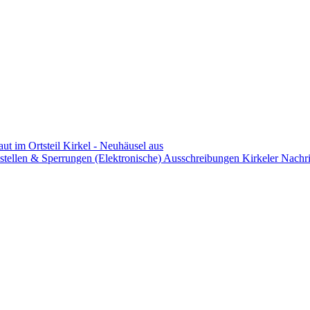
aut im Ortsteil Kirkel - Neuhäusel aus
stellen & Sperrungen
(Elektronische) Ausschreibungen
Kirkeler Nachr