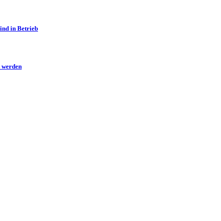
ind in Betrieb
n werden