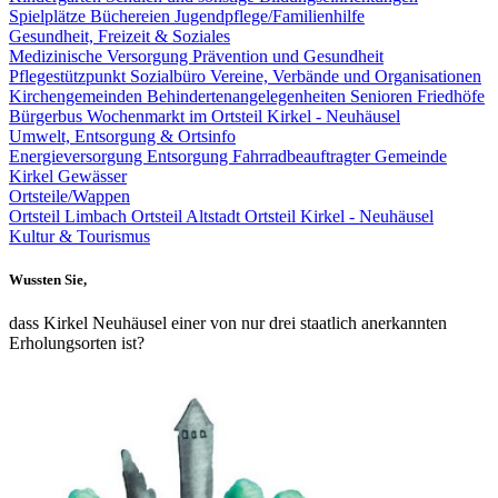
Spielplätze
Büchereien
Jugendpflege/Familienhilfe
Gesundheit, Freizeit & Soziales
Medizinische Versorgung
Prävention und Gesundheit
Pflegestützpunkt
Sozialbüro
Vereine, Verbände und Organisationen
Kirchengemeinden
Behindertenangelegenheiten
Senioren
Friedhöfe
Bürgerbus
Wochenmarkt im Ortsteil Kirkel - Neuhäusel
Umwelt, Entsorgung & Ortsinfo
Energieversorgung
Entsorgung
Fahrradbeauftragter Gemeinde
Kirkel
Gewässer
Ortsteile/Wappen
Ortsteil Limbach
Ortsteil Altstadt
Ortsteil Kirkel - Neuhäusel
Kultur & Tourismus
Wussten Sie,
dass Kirkel Neuhäusel einer von nur drei staatlich anerkannten
Erholungsorten ist?