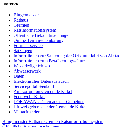
Überblick
Bürgermeister
Rathaus
Gremien
Ratsinformationssystem
Öffentliche Bekanntmachungen
Online-Terminvereinbarung
Formularservice
Satzungen
Informationen zur Sanierung der Ortsdurchfahrt von Altstadt
Informationen zum Bevölkerungsschutz
Was erledige ich wo
Abwasserwerk
Daten
Elektronischer Datenaustausch
Serviceportal Saarland
Antikorruption Gemeinde Kirkel
Feuerwehr Kirkel
LORAWAN - Daten aus der Gemeinde
Hinweisgeberstelle der Gemeinde Kirkel
Mängelmelder
Bürgermeister
Rathaus
Gremien
Ratsinformationssystem
Öffentliche Bekanntmachungen