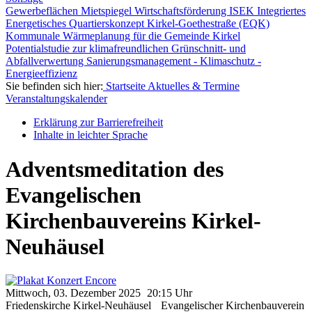
Gewerbeflächen
Mietspiegel
Wirtschaftsförderung
ISEK
Integriertes
Energetisches Quartierskonzept Kirkel-Goethestraße (EQK)
Kommunale Wärmeplanung für die Gemeinde Kirkel
Potentialstudie zur klimafreundlichen Grünschnitt- und
Abfallverwertung
Sanierungsmanagement - Klimaschutz -
Energieeffizienz
Sie befinden sich hier:
Startseite
Aktuelles & Termine
Veranstaltungskalender
Erklärung zur Barrierefreiheit
Inhalte in leichter Sprache
Adventsmeditation des
Evangelischen
Kirchenbauvereins Kirkel-
Neuhäusel
Mittwoch, 03. Dezember
2025
20:15 Uhr
Friedenskirche Kirkel-Neuhäusel
Evangelischer Kirchenbauverein