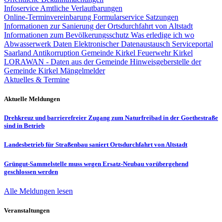
Infoservice Amtliche Verlautbarungen
Online-Terminvereinbarung
Formularservice
Satzungen
Informationen zur Sanierung der Ortsdurchfahrt von Altstadt
Informationen zum Bevölkerungsschutz
Was erledige ich wo
Abwasserwerk
Daten
Elektronischer Datenaustausch
Serviceportal
Saarland
Antikorruption Gemeinde Kirkel
Feuerwehr Kirkel
LORAWAN - Daten aus der Gemeinde
Hinweisgeberstelle der
Gemeinde Kirkel
Mängelmelder
Aktuelles & Termine
Aktuelle Meldungen
Drehkreuz und barrierefreier Zugang zum Naturfreibad in der Goethestraße
sind in Betrieb
Landesbetrieb für Straßenbau saniert Ortsdurchfahrt von Altstadt
Grüngut-Sammelstelle muss wegen Ersatz-Neubau vorübergehend
geschlossen werden
Alle Meldungen lesen
Veranstaltungen