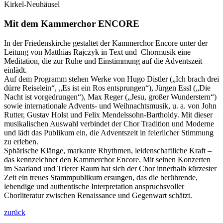
Kirkel-Neuhäusel
Mit dem Kammerchor ENCORE
In der Friedenskirche gestaltet der Kammerchor Encore unter der
Leitung von Matthias Rajczyk in Text und Chormusik eine
Meditation, die zur Ruhe und Einstimmung auf die Adventszeit
einlädt.
Auf dem Programm stehen Werke von Hugo Distler („Ich brach drei
dürre Reiselein“, „Es ist ein Ros entsprungen“), Jürgen Essl („Die
Nacht ist vorgedrungen“), Max Reger („Jesu, großer Wunderstern“)
sowie internationale Advents- und Weihnachtsmusik, u. a. von John
Rutter, Gustav Holst und Felix Mendelssohn-Bartholdy. Mit dieser
musikalischen Auswahl verbindet der Chor Tradition und Moderne
und lädt das Publikum ein, die Adventszeit in feierlicher Stimmung
zu erleben.
Sphärische Klänge, markante Rhythmen, leidenschaftliche Kraft –
das kennzeichnet den Kammerchor Encore. Mit seinen Konzerten
im Saarland und Trierer Raum hat sich der Chor innerhalb kürzester
Zeit ein treues Stammpublikum ersungen, das die berührende,
lebendige und authentische Interpretation anspruchsvoller
Chorliteratur zwischen Renaissance und Gegenwart schätzt.
zurück