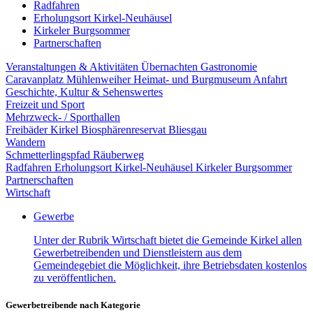
Radfahren
Erholungsort Kirkel-Neuhäusel
Kirkeler Burgsommer
Partnerschaften
Veranstaltungen & Aktivitäten
Übernachten
Gastronomie
Caravanplatz Mühlenweiher
Heimat- und Burgmuseum
Anfahrt
Geschichte, Kultur & Sehenswertes
Freizeit und Sport
Mehrzweck- / Sporthallen
Freibäder Kirkel
Biosphärenreservat Bliesgau
Wandern
Schmetterlingspfad
Räuberweg
Radfahren
Erholungsort Kirkel-Neuhäusel
Kirkeler Burgsommer
Partnerschaften
Wirtschaft
Gewerbe
Unter der Rubrik Wirtschaft bietet die Gemeinde Kirkel allen
Gewerbetreibenden und Dienstleistern aus dem
Gemeindegebiet die Möglichkeit, ihre Betriebsdaten kostenlos
zu veröffentlichen.
Gewerbetreibende nach Kategorie