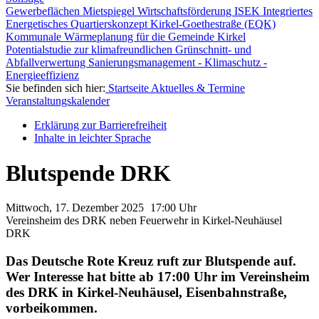
Gewerbeflächen
Mietspiegel
Wirtschaftsförderung
ISEK
Integriertes
Energetisches Quartierskonzept Kirkel-Goethestraße (EQK)
Kommunale Wärmeplanung für die Gemeinde Kirkel
Potentialstudie zur klimafreundlichen Grünschnitt- und
Abfallverwertung
Sanierungsmanagement - Klimaschutz -
Energieeffizienz
Sie befinden sich hier:
Startseite
Aktuelles & Termine
Veranstaltungskalender
Erklärung zur Barrierefreiheit
Inhalte in leichter Sprache
Blutspende DRK
Mittwoch, 17. Dezember
2025
17:00 Uhr
Vereinsheim des DRK neben Feuerwehr in Kirkel-Neuhäusel
DRK
Das Deutsche Rote Kreuz ruft zur Blutspende auf.
Wer Interesse hat bitte ab 17:00 Uhr im Vereinsheim
des DRK in Kirkel-Neuhäusel, Eisenbahnstraße,
vorbeikommen.