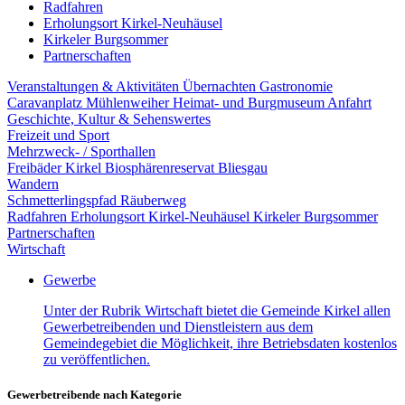
Radfahren
Erholungsort Kirkel-Neuhäusel
Kirkeler Burgsommer
Partnerschaften
Veranstaltungen & Aktivitäten
Übernachten
Gastronomie
Caravanplatz Mühlenweiher
Heimat- und Burgmuseum
Anfahrt
Geschichte, Kultur & Sehenswertes
Freizeit und Sport
Mehrzweck- / Sporthallen
Freibäder Kirkel
Biosphärenreservat Bliesgau
Wandern
Schmetterlingspfad
Räuberweg
Radfahren
Erholungsort Kirkel-Neuhäusel
Kirkeler Burgsommer
Partnerschaften
Wirtschaft
Gewerbe
Unter der Rubrik Wirtschaft bietet die Gemeinde Kirkel allen
Gewerbetreibenden und Dienstleistern aus dem
Gemeindegebiet die Möglichkeit, ihre Betriebsdaten kostenlos
zu veröffentlichen.
Gewerbetreibende nach Kategorie