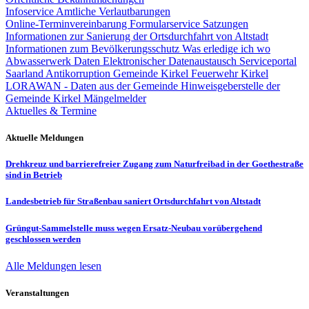
Infoservice Amtliche Verlautbarungen
Online-Terminvereinbarung
Formularservice
Satzungen
Informationen zur Sanierung der Ortsdurchfahrt von Altstadt
Informationen zum Bevölkerungsschutz
Was erledige ich wo
Abwasserwerk
Daten
Elektronischer Datenaustausch
Serviceportal
Saarland
Antikorruption Gemeinde Kirkel
Feuerwehr Kirkel
LORAWAN - Daten aus der Gemeinde
Hinweisgeberstelle der
Gemeinde Kirkel
Mängelmelder
Aktuelles & Termine
Aktuelle Meldungen
Drehkreuz und barrierefreier Zugang zum Naturfreibad in der Goethestraße
sind in Betrieb
Landesbetrieb für Straßenbau saniert Ortsdurchfahrt von Altstadt
Grüngut-Sammelstelle muss wegen Ersatz-Neubau vorübergehend
geschlossen werden
Alle Meldungen lesen
Veranstaltungen