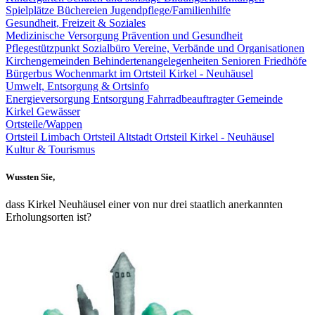
Spielplätze
Büchereien
Jugendpflege/Familienhilfe
Gesundheit, Freizeit & Soziales
Medizinische Versorgung
Prävention und Gesundheit
Pflegestützpunkt
Sozialbüro
Vereine, Verbände und Organisationen
Kirchengemeinden
Behindertenangelegenheiten
Senioren
Friedhöfe
Bürgerbus
Wochenmarkt im Ortsteil Kirkel - Neuhäusel
Umwelt, Entsorgung & Ortsinfo
Energieversorgung
Entsorgung
Fahrradbeauftragter Gemeinde
Kirkel
Gewässer
Ortsteile/Wappen
Ortsteil Limbach
Ortsteil Altstadt
Ortsteil Kirkel - Neuhäusel
Kultur & Tourismus
Wussten Sie,
dass Kirkel Neuhäusel einer von nur drei staatlich anerkannten
Erholungsorten ist?