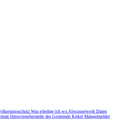
völkerungsschutz
Was erledige ich wo
Abwasserwerk
Daten
einde
Hinweisgeberstelle der Gemeinde Kirkel
Mängelmelder