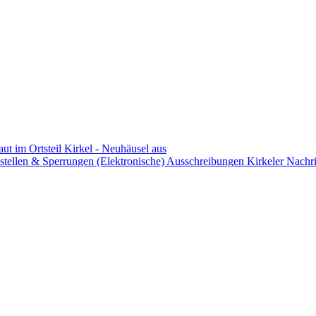
aut im Ortsteil Kirkel - Neuhäusel aus
stellen & Sperrungen
(Elektronische) Ausschreibungen
Kirkeler Nachr