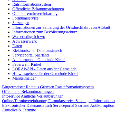
Ratsinformationssystem
Öffentliche Bekanntmachungen
Online-Terminvereinbarung
Formularservice
Satzungen
Informationen zur Sanierung der Ortsdurchfahrt von Altstadt
Informationen zum Bevölkerungsschutz
Was erledige ich wo
Abwasserwerk
Daten
Elektronischer Datenaustausch
Serviceportal Saarland
Antikorruption Gemeinde Kirkel
Feuerwehr Kirkel
LORAWAN - Daten aus der Gemeinde
Hinweisgeberstelle der Gemeinde Kirkel
Mängelmelder
Bürgermeister
Rathaus
Gremien
Ratsinformationssystem
Öffentliche Bekanntmachungen
Infoservice Amtliche Verlautbarungen
Online-Terminvereinbarung
Formularservice
Satzungen
Informatione
Elektronischer Datenaustausch
Serviceportal Saarland
Antikorruptio
Aktuelles & Termine