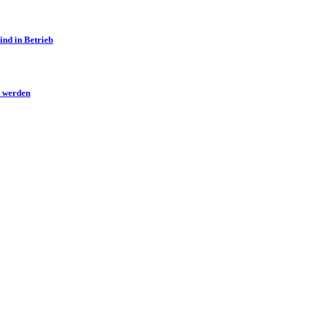
ind in Betrieb
n werden