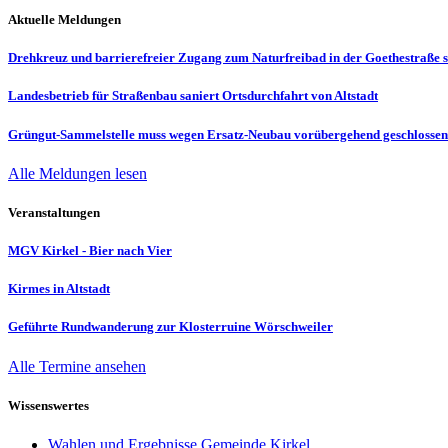
Aktuelle Meldungen
Drehkreuz und barrierefreier Zugang zum Naturfreibad in der Goethestraße s
Landesbetrieb für Straßenbau saniert Ortsdurchfahrt von Altstadt
Grüngut-Sammelstelle muss wegen Ersatz-Neubau vorübergehend geschlosse
Alle Meldungen lesen
Veranstaltungen
MGV Kirkel - Bier nach Vier
Kirmes in Altstadt
Geführte Rundwanderung zur Klosterruine Wörschweiler
Alle Termine ansehen
Wissenswertes
Wahlen und Ergebnisse Gemeinde Kirkel