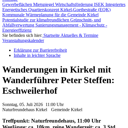
Gewerbeflächen
Mietspiegel
Wirtschaftsförderung
ISEK
Integriertes
Energetisches Quartierskonzept Kirkel-Goethestraße (EQK)
Kommunale Wärmeplanung für die Gemeinde Kirkel
Potentialstudie zur klimafreundlichen Grünschnitt- und
Abfallverwertung
Sanierungsmanagement - Klimaschutz -
Energieeffizienz
Sie befinden sich hier:
Startseite
Aktuelles & Termine
Veranstaltungskalender
Erklärung zur Barrierefreiheit
Inhalte in leichter Sprache
Wanderungen in Kirkel mit
Wanderführer Peter Steffen:
Eschweilerhof
Sonntag, 05. Juli
2026
11:00 Uhr
Naturfreundehaus Kirkel
Gemeinde Kirkel
Treffpunkt: Naturfreundehaus, 11:00 Uhr
Weglänge: ca. 10km, reine Wanderzeit: ca. 3 Std.