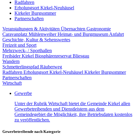
Radfahren
Erholungsort Kirkel-Neuhäusel
Kirkeler Burgsommer
Partnerschaften
Veranstaltungen & Aktivitäten
Übernachten
Gastronomie
Caravanplatz Mühlenweiher
Heimat- und Burgmuseum
Anfahrt
Geschichte, Kultur & Sehenswertes
Freizeit und Sport
Mehrzweck- / Sporthallen
Freibäder Kirkel
Biosphärenreservat Bliesgau
Wandern
Schmetterlingspfad
Räuberweg
Radfahren
Erholungsort Kirkel-Neuhäusel
Kirkeler Burgsommer
Partnerschaften
Wirtschaft
Gewerbe
Unter der Rubrik Wirtschaft bietet die Gemeinde Kirkel allen
Gewerbetreibenden und Dienstleistern aus dem
Gemeindegebiet die Möglichkeit, ihre Betriebsdaten kostenlos
zu veröffentlichen.
Gewerbetreibende nach Kategorie