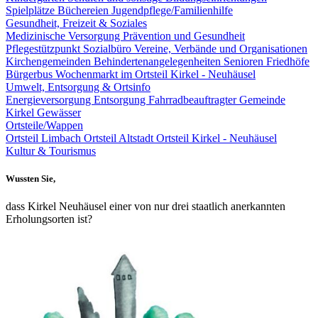
Spielplätze
Büchereien
Jugendpflege/Familienhilfe
Gesundheit, Freizeit & Soziales
Medizinische Versorgung
Prävention und Gesundheit
Pflegestützpunkt
Sozialbüro
Vereine, Verbände und Organisationen
Kirchengemeinden
Behindertenangelegenheiten
Senioren
Friedhöfe
Bürgerbus
Wochenmarkt im Ortsteil Kirkel - Neuhäusel
Umwelt, Entsorgung & Ortsinfo
Energieversorgung
Entsorgung
Fahrradbeauftragter Gemeinde
Kirkel
Gewässer
Ortsteile/Wappen
Ortsteil Limbach
Ortsteil Altstadt
Ortsteil Kirkel - Neuhäusel
Kultur & Tourismus
Wussten Sie,
dass Kirkel Neuhäusel einer von nur drei staatlich anerkannten
Erholungsorten ist?