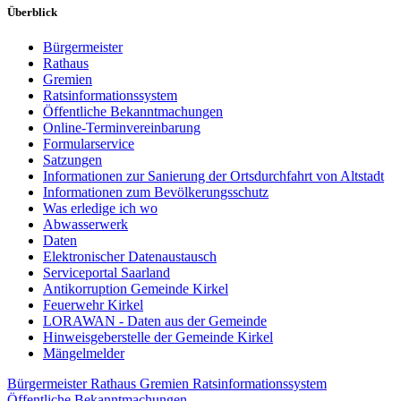
Überblick
Bürgermeister
Rathaus
Gremien
Ratsinformationssystem
Öffentliche Bekanntmachungen
Online-Terminvereinbarung
Formularservice
Satzungen
Informationen zur Sanierung der Ortsdurchfahrt von Altstadt
Informationen zum Bevölkerungsschutz
Was erledige ich wo
Abwasserwerk
Daten
Elektronischer Datenaustausch
Serviceportal Saarland
Antikorruption Gemeinde Kirkel
Feuerwehr Kirkel
LORAWAN - Daten aus der Gemeinde
Hinweisgeberstelle der Gemeinde Kirkel
Mängelmelder
Bürgermeister
Rathaus
Gremien
Ratsinformationssystem
Öffentliche Bekanntmachungen