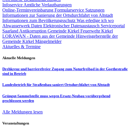
Infoservice Amtliche Verlautbarungen
Online-Terminvereinbarung
Formularservice
Satzungen
Informationen zur Sanierung der Ortsdurchfahrt von Altstadt
Informationen zum Bevölkerungsschutz
Was erledige ich wo
Abwasserwerk
Daten
Elektronischer Datenaustausch
Serviceportal
Saarland
Antikorruption Gemeinde Kirkel
Feuerwehr Kirkel
LORAWAN - Daten aus der Gemeinde
Hinweisgeberstelle der
Gemeinde Kirkel
Mängelmelder
Aktuelles & Termine
Aktuelle Meldungen
Drehkreuz und barrierefreier Zugang zum Naturfreibad in der Goethestraße
sind in Betrieb
Landesbetrieb für Straßenbau saniert Ortsdurchfahrt von Altstadt
Grüngut-Sammelstelle muss wegen Ersatz-Neubau vorübergehend
geschlossen werden
Alle Meldungen lesen
Veranstaltungen