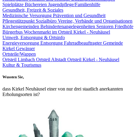
Spielplätze
Büchereien
Jugendpflege/Familienhilfe
Gesundheit, Freizeit & Soziales
Medizinische Versorgung
Prävention und Gesundheit
Pflegestützpunkt
Sozialbüro
Vereine, Verbände und Organisationen
Kirchengemeinden
Behindertenangelegenheiten
Senioren
Friedhöfe
Bürgerbus
Wochenmarkt im Ortsteil Kirkel - Neuhäusel
Umwelt, Entsorgung & Ortsinfo
Energieversorgung
Entsorgung
Fahrradbeauftragter Gemeinde
Kirkel
Gewässer
Ortsteile/Wappen
Ortsteil Limbach
Ortsteil Altstadt
Ortsteil Kirkel - Neuhäusel
Kultur & Tourismus
Wussten Sie,
dass Kirkel Neuhäusel einer von nur drei staatlich anerkannten
Erholungsorten ist?