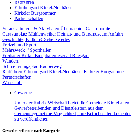
Radfahren
Erholungsort Kirkel-Neuhäusel
Kirkeler Burgsommer
Partnerschaften
Veranstaltungen & Aktivitäten
Übernachten
Gastronomie
Caravanplatz Mühlenweiher
Heimat- und Burgmuseum
Anfahrt
Geschichte, Kultur & Sehenswertes
Freizeit und Sport
Mehrzweck- / Sporthallen
Freibäder Kirkel
Biosphärenreservat Bliesgau
Wandern
Schmetterlingspfad
Räuberweg
Radfahren
Erholungsort Kirkel-Neuhäusel
Kirkeler Burgsommer
Partnerschaften
Wirtschaft
Gewerbe
Unter der Rubrik Wirtschaft bietet die Gemeinde Kirkel allen
Gewerbetreibenden und Dienstleistern aus dem
Gemeindegebiet die Möglichkeit, ihre Betriebsdaten kostenlos
zu veröffentlichen.
Gewerbetreibende nach Kategorie