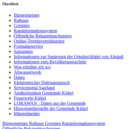
Überblick
Bürgermeister
Rathaus
Gremien
Ratsinformationssystem
Öffentliche Bekanntmachungen
Online-Terminvereinbarung
Formularservice
Satzungen
Informationen zur Sanierung der Ortsdurchfahrt von Altstadt
Informationen zum Bevölkerungsschutz
Was erledige ich wo
Abwasserwerk
Daten
Elektronischer Datenaustausch
Serviceportal Saarland
Antikorruption Gemeinde Kirkel
Feuerwehr Kirkel
LORAWAN - Daten aus der Gemeinde
Hinweisgeberstelle der Gemeinde Kirkel
Mängelmelder
Bürgermeister
Rathaus
Gremien
Ratsinformationssystem
Öffentliche Bekanntmachungen