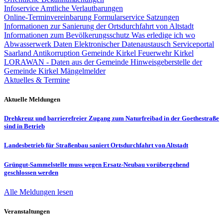
Infoservice Amtliche Verlautbarungen
Online-Terminvereinbarung
Formularservice
Satzungen
Informationen zur Sanierung der Ortsdurchfahrt von Altstadt
Informationen zum Bevölkerungsschutz
Was erledige ich wo
Abwasserwerk
Daten
Elektronischer Datenaustausch
Serviceportal
Saarland
Antikorruption Gemeinde Kirkel
Feuerwehr Kirkel
LORAWAN - Daten aus der Gemeinde
Hinweisgeberstelle der
Gemeinde Kirkel
Mängelmelder
Aktuelles & Termine
Aktuelle Meldungen
Drehkreuz und barrierefreier Zugang zum Naturfreibad in der Goethestraße
sind in Betrieb
Landesbetrieb für Straßenbau saniert Ortsdurchfahrt von Altstadt
Grüngut-Sammelstelle muss wegen Ersatz-Neubau vorübergehend
geschlossen werden
Alle Meldungen lesen
Veranstaltungen