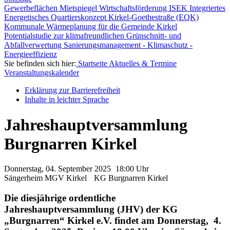
Gewerbeflächen
Mietspiegel
Wirtschaftsförderung
ISEK
Integriertes
Energetisches Quartierskonzept Kirkel-Goethestraße (EQK)
Kommunale Wärmeplanung für die Gemeinde Kirkel
Potentialstudie zur klimafreundlichen Grünschnitt- und
Abfallverwertung
Sanierungsmanagement - Klimaschutz -
Energieeffizienz
Sie befinden sich hier:
Startseite
Aktuelles & Termine
Veranstaltungskalender
Erklärung zur Barrierefreiheit
Inhalte in leichter Sprache
Jahreshauptversammlung
Burgnarren Kirkel
Donnerstag, 04. September
2025
18:00 Uhr
Sängerheim MGV Kirkel
KG Burgnarren Kirkel
Die diesjährige ordentliche
Jahreshauptversammlung (JHV) der KG
„Burgnarren“ Kirkel e.V. findet am Donnerstag, 4.