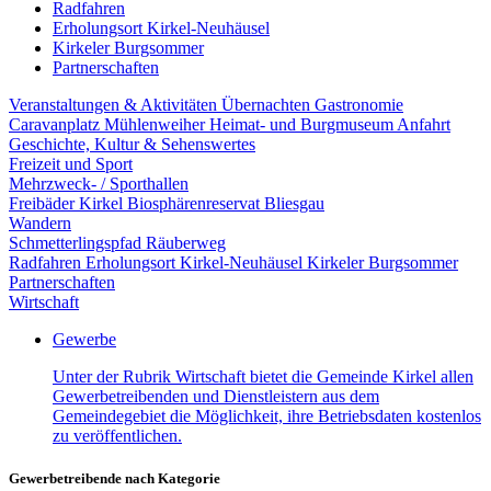
Radfahren
Erholungsort Kirkel-Neuhäusel
Kirkeler Burgsommer
Partnerschaften
Veranstaltungen & Aktivitäten
Übernachten
Gastronomie
Caravanplatz Mühlenweiher
Heimat- und Burgmuseum
Anfahrt
Geschichte, Kultur & Sehenswertes
Freizeit und Sport
Mehrzweck- / Sporthallen
Freibäder Kirkel
Biosphärenreservat Bliesgau
Wandern
Schmetterlingspfad
Räuberweg
Radfahren
Erholungsort Kirkel-Neuhäusel
Kirkeler Burgsommer
Partnerschaften
Wirtschaft
Gewerbe
Unter der Rubrik Wirtschaft bietet die Gemeinde Kirkel allen
Gewerbetreibenden und Dienstleistern aus dem
Gemeindegebiet die Möglichkeit, ihre Betriebsdaten kostenlos
zu veröffentlichen.
Gewerbetreibende nach Kategorie