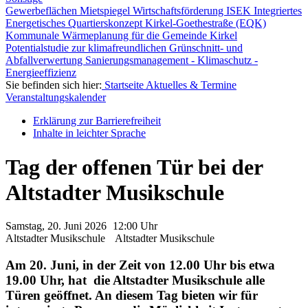
Gewerbeflächen
Mietspiegel
Wirtschaftsförderung
ISEK
Integriertes
Energetisches Quartierskonzept Kirkel-Goethestraße (EQK)
Kommunale Wärmeplanung für die Gemeinde Kirkel
Potentialstudie zur klimafreundlichen Grünschnitt- und
Abfallverwertung
Sanierungsmanagement - Klimaschutz -
Energieeffizienz
Sie befinden sich hier:
Startseite
Aktuelles & Termine
Veranstaltungskalender
Erklärung zur Barrierefreiheit
Inhalte in leichter Sprache
Tag der offenen Tür bei der
Altstadter Musikschule
Samstag, 20. Juni
2026
12:00 Uhr
Altstadter Musikschule
Altstadter Musikschule
Am 20. Juni, in der Zeit von 12.00 Uhr bis etwa
19.00 Uhr, hat die Altstadter Musikschule alle
Türen geöffnet. An diesem Tag bieten wir für