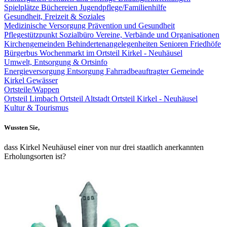
Spielplätze
Büchereien
Jugendpflege/Familienhilfe
Gesundheit, Freizeit & Soziales
Medizinische Versorgung
Prävention und Gesundheit
Pflegestützpunkt
Sozialbüro
Vereine, Verbände und Organisationen
Kirchengemeinden
Behindertenangelegenheiten
Senioren
Friedhöfe
Bürgerbus
Wochenmarkt im Ortsteil Kirkel - Neuhäusel
Umwelt, Entsorgung & Ortsinfo
Energieversorgung
Entsorgung
Fahrradbeauftragter Gemeinde
Kirkel
Gewässer
Ortsteile/Wappen
Ortsteil Limbach
Ortsteil Altstadt
Ortsteil Kirkel - Neuhäusel
Kultur & Tourismus
Wussten Sie,
dass Kirkel Neuhäusel einer von nur drei staatlich anerkannten
Erholungsorten ist?