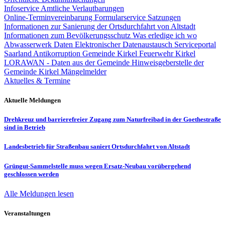
Infoservice Amtliche Verlautbarungen
Online-Terminvereinbarung
Formularservice
Satzungen
Informationen zur Sanierung der Ortsdurchfahrt von Altstadt
Informationen zum Bevölkerungsschutz
Was erledige ich wo
Abwasserwerk
Daten
Elektronischer Datenaustausch
Serviceportal
Saarland
Antikorruption Gemeinde Kirkel
Feuerwehr Kirkel
LORAWAN - Daten aus der Gemeinde
Hinweisgeberstelle der
Gemeinde Kirkel
Mängelmelder
Aktuelles & Termine
Aktuelle Meldungen
Drehkreuz und barrierefreier Zugang zum Naturfreibad in der Goethestraße
sind in Betrieb
Landesbetrieb für Straßenbau saniert Ortsdurchfahrt von Altstadt
Grüngut-Sammelstelle muss wegen Ersatz-Neubau vorübergehend
geschlossen werden
Alle Meldungen lesen
Veranstaltungen