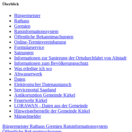
Überblick
Bürgermeister
Rathaus
Gremien
Ratsinformationssystem
Öffentliche Bekanntmachungen
Online-Terminvereinbarung
Formularservice
Satzungen
Informationen zur Sanierung der Ortsdurchfahrt von Altstadt
Informationen zum Bevölkerungsschutz
Was erledige ich wo
Abwasserwerk
Daten
Elektronischer Datenaustausch
Serviceportal Saarland
Antikorruption Gemeinde Kirkel
Feuerwehr Kirkel
LORAWAN - Daten aus der Gemeinde
Hinweisgeberstelle der Gemeinde Kirkel
Mängelmelder
Bürgermeister
Rathaus
Gremien
Ratsinformationssystem
Öffentliche Bekanntmachungen