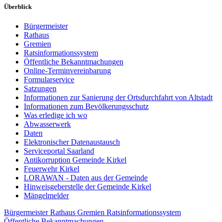
Überblick
Bürgermeister
Rathaus
Gremien
Ratsinformationssystem
Öffentliche Bekanntmachungen
Online-Terminvereinbarung
Formularservice
Satzungen
Informationen zur Sanierung der Ortsdurchfahrt von Altstadt
Informationen zum Bevölkerungsschutz
Was erledige ich wo
Abwasserwerk
Daten
Elektronischer Datenaustausch
Serviceportal Saarland
Antikorruption Gemeinde Kirkel
Feuerwehr Kirkel
LORAWAN - Daten aus der Gemeinde
Hinweisgeberstelle der Gemeinde Kirkel
Mängelmelder
Bürgermeister
Rathaus
Gremien
Ratsinformationssystem
Öffentliche Bekanntmachungen