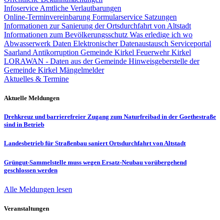
Infoservice Amtliche Verlautbarungen
Online-Terminvereinbarung
Formularservice
Satzungen
Informationen zur Sanierung der Ortsdurchfahrt von Altstadt
Informationen zum Bevölkerungsschutz
Was erledige ich wo
Abwasserwerk
Daten
Elektronischer Datenaustausch
Serviceportal
Saarland
Antikorruption Gemeinde Kirkel
Feuerwehr Kirkel
LORAWAN - Daten aus der Gemeinde
Hinweisgeberstelle der
Gemeinde Kirkel
Mängelmelder
Aktuelles & Termine
Aktuelle Meldungen
Drehkreuz und barrierefreier Zugang zum Naturfreibad in der Goethestraße
sind in Betrieb
Landesbetrieb für Straßenbau saniert Ortsdurchfahrt von Altstadt
Grüngut-Sammelstelle muss wegen Ersatz-Neubau vorübergehend
geschlossen werden
Alle Meldungen lesen
Veranstaltungen