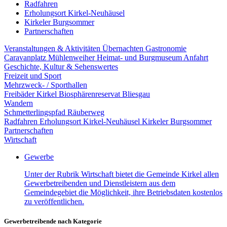
Radfahren
Erholungsort Kirkel-Neuhäusel
Kirkeler Burgsommer
Partnerschaften
Veranstaltungen & Aktivitäten
Übernachten
Gastronomie
Caravanplatz Mühlenweiher
Heimat- und Burgmuseum
Anfahrt
Geschichte, Kultur & Sehenswertes
Freizeit und Sport
Mehrzweck- / Sporthallen
Freibäder Kirkel
Biosphärenreservat Bliesgau
Wandern
Schmetterlingspfad
Räuberweg
Radfahren
Erholungsort Kirkel-Neuhäusel
Kirkeler Burgsommer
Partnerschaften
Wirtschaft
Gewerbe
Unter der Rubrik Wirtschaft bietet die Gemeinde Kirkel allen
Gewerbetreibenden und Dienstleistern aus dem
Gemeindegebiet die Möglichkeit, ihre Betriebsdaten kostenlos
zu veröffentlichen.
Gewerbetreibende nach Kategorie