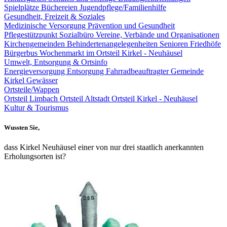
Spielplätze
Büchereien
Jugendpflege/Familienhilfe
Gesundheit, Freizeit & Soziales
Medizinische Versorgung
Prävention und Gesundheit
Pflegestützpunkt
Sozialbüro
Vereine, Verbände und Organisationen
Kirchengemeinden
Behindertenangelegenheiten
Senioren
Friedhöfe
Bürgerbus
Wochenmarkt im Ortsteil Kirkel - Neuhäusel
Umwelt, Entsorgung & Ortsinfo
Energieversorgung
Entsorgung
Fahrradbeauftragter Gemeinde
Kirkel
Gewässer
Ortsteile/Wappen
Ortsteil Limbach
Ortsteil Altstadt
Ortsteil Kirkel - Neuhäusel
Kultur & Tourismus
Wussten Sie,
dass Kirkel Neuhäusel einer von nur drei staatlich anerkannten
Erholungsorten ist?