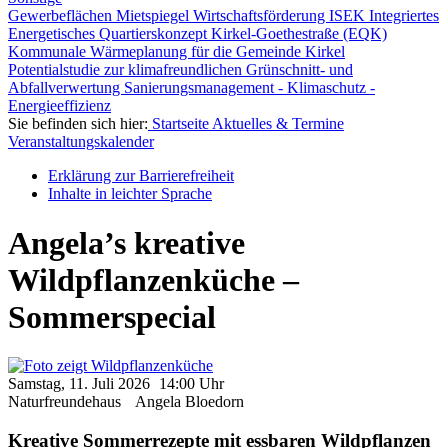
Gewerbeflächen
Mietspiegel
Wirtschaftsförderung
ISEK
Integriertes
Energetisches Quartierskonzept Kirkel-Goethestraße (EQK)
Kommunale Wärmeplanung für die Gemeinde Kirkel
Potentialstudie zur klimafreundlichen Grünschnitt- und
Abfallverwertung
Sanierungsmanagement - Klimaschutz -
Energieeffizienz
Sie befinden sich hier:
Startseite
Aktuelles & Termine
Veranstaltungskalender
Erklärung zur Barrierefreiheit
Inhalte in leichter Sprache
Angela’s kreative
Wildpflanzenküche –
Sommerspecial
Samstag, 11. Juli
2026
14:00 Uhr
Naturfreundehaus
Angela Bloedorn
Kreative Sommerrezepte mit essbaren Wildpflanzen