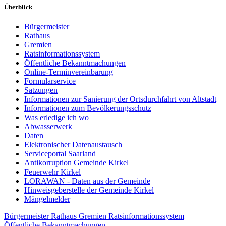
Überblick
Bürgermeister
Rathaus
Gremien
Ratsinformationssystem
Öffentliche Bekanntmachungen
Online-Terminvereinbarung
Formularservice
Satzungen
Informationen zur Sanierung der Ortsdurchfahrt von Altstadt
Informationen zum Bevölkerungsschutz
Was erledige ich wo
Abwasserwerk
Daten
Elektronischer Datenaustausch
Serviceportal Saarland
Antikorruption Gemeinde Kirkel
Feuerwehr Kirkel
LORAWAN - Daten aus der Gemeinde
Hinweisgeberstelle der Gemeinde Kirkel
Mängelmelder
Bürgermeister
Rathaus
Gremien
Ratsinformationssystem
Öffentliche Bekanntmachungen