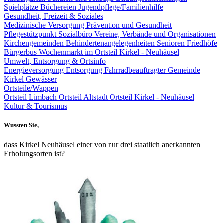
Spielplätze
Büchereien
Jugendpflege/Familienhilfe
Gesundheit, Freizeit & Soziales
Medizinische Versorgung
Prävention und Gesundheit
Pflegestützpunkt
Sozialbüro
Vereine, Verbände und Organisationen
Kirchengemeinden
Behindertenangelegenheiten
Senioren
Friedhöfe
Bürgerbus
Wochenmarkt im Ortsteil Kirkel - Neuhäusel
Umwelt, Entsorgung & Ortsinfo
Energieversorgung
Entsorgung
Fahrradbeauftragter Gemeinde
Kirkel
Gewässer
Ortsteile/Wappen
Ortsteil Limbach
Ortsteil Altstadt
Ortsteil Kirkel - Neuhäusel
Kultur & Tourismus
Wussten Sie,
dass Kirkel Neuhäusel einer von nur drei staatlich anerkannten
Erholungsorten ist?